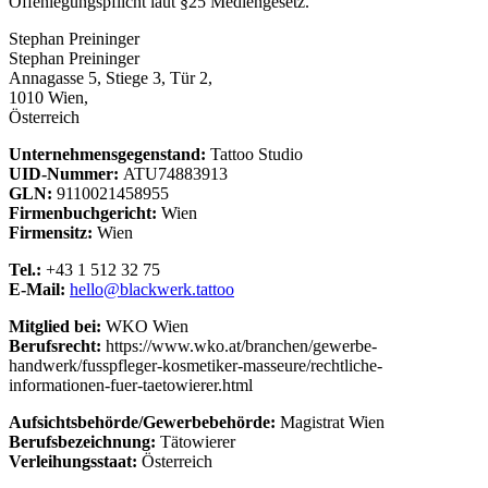
Offenlegungspflicht laut §25 Mediengesetz.
Stephan Preininger
Stephan Preininger
Annagasse 5, Stiege 3, Tür 2,
1010 Wien,
Österreich
Unternehmensgegenstand:
Tattoo Studio
UID-Nummer:
ATU74883913
GLN:
9110021458955
Firmenbuchgericht:
Wien
Firmensitz:
Wien
Tel.:
+43 1 512 32 75
E-Mail:
hello@blackwerk.tattoo
Mitglied bei:
WKO Wien
Berufsrecht:
https://www.wko.at/branchen/gewerbe-
handwerk/fusspfleger-kosmetiker-masseure/rechtliche-
informationen-fuer-taetowierer.html
Aufsichtsbehörde/Gewerbebehörde:
Magistrat Wien
Berufsbezeichnung:
Tätowierer
Verleihungsstaat:
Österreich